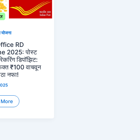
 योजना
ffice RD
 2025: पोस्ट
करिंग डिपॉझिट:
क्त ₹100 वाचवून
ोठा नफा!
2025
 More
e
me
:
ग