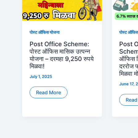
पोस्ट ऑफिस योजना
पोस्ट ऑफिस
Post Office Scheme:
Post O
पोस्ट ऑफिस मासिक उत्पन्न
Scheme
योजना – दरमहा 9,250 रुपये
ऑफिस रि
मिळवा!
दररोज फ
मिळवा म
July 1, 2025
June 17, 
Post
Read More
Office
Post
Read
Scheme:
Offic
पोस्ट
RD
ऑफिस
Sche
मासिक
2025
उत्पन्न
पोस्ट
योजना
ऑफिस
–
रिकरिं
दरमहा