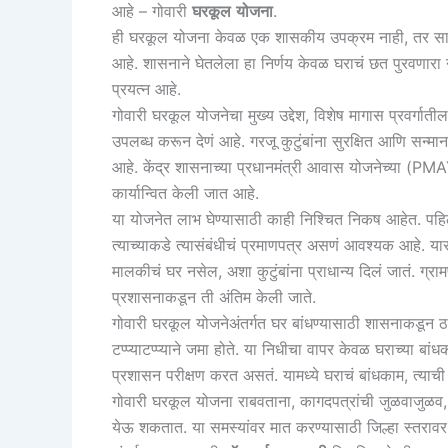
आहे – गोवारी
घरकूल
योजना
.
ही घरकूल योजना केवळ एक शासकीय उपक्रम नाही, तर सामाज
आहे. शासनाने घेतलेला हा निर्णय केवळ घराचं छत पुरवणारा ना
प्रयत्न आहे.
गोवारी घरकूल योजनेचा मुख्य उद्देश, विशेष मागास प्रवर्गाती
उपलब्ध करून देणं आहे. गरजू कुटुंबांना सुरक्षित आणि सन
आहे. केंद्र शासनाच्या प्रधानमंत्री आवास योजनेच्या (PMA
कार्यान्वित केली जात आहे.
या योजनेत लाभ घेण्यासाठी काही निश्चित निकष आहेत. पहि
त्याच्याकडे त्यासंबंधीचं प्रमाणपत्र असणं आवश्यक आहे. यासो
मालकीचं घर नसेल, अशा कुटुंबांना प्राधान्य दिलं जातं. ग्रा
प्रशासनाकडून ती अंतिम केली जाते.
गोवारी घरकूल योजनेअंतर्गत घर बांधण्यासाठी शासनाकडून
टप्प्याटप्प्याने जमा होते. या निधीचा वापर केवळ घराच्या बा
प्रशासन परीक्षण करत असतं. यामध्ये घराचं बांधकाम, त्याची गु
गोवारी घरकूल योजना राबवताना, कागदपत्रांची जुळवाजुळव,
येऊ शकतात. या समस्यांवर मात करण्यासाठी जिल्हा स्तरावर 