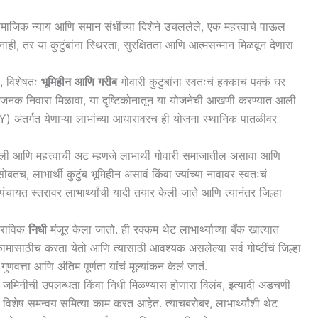
िक न्याय आणि समान संधींच्या दिशेने उचललेले, एक महत्त्वाचे पाऊल
ही, तर या कुटुंबांना स्थिरता, सुरक्षितता आणि आत्मसन्मान मिळवून देणारा
ल, विशेषतः
भूमिहीन
आणि
गरीब
गोवारी कुटुंबांना स्वतःचं हक्काचं पक्कं घर
्मानजनक निवारा मिळावा, या दृष्टिकोनातून या योजनेची आखणी करण्यात आली
Y) अंतर्गत येणाऱ्या लाभांच्या आधारावरच ही योजना स्थानिक पातळीवर
ली आणि महत्त्वाची अट म्हणजे लाभार्थी गोवारी समाजातील असावा आणि
बतच, लाभार्थी कुटुंब भूमिहीन असावं किंवा ज्यांच्या नावावर स्वतःचं
मपंचायत स्तरावर लाभार्थ्यांची यादी तयार केली जाते आणि त्यानंतर जिल्हा
 ठराविक
निधी
मंजूर केला जातो. ही रक्कम थेट लाभार्थ्याच्या बँक खात्यात
ंधकामासाठीच करता येतो आणि त्यासाठी आवश्यक असलेल्या सर्व गोष्टींचं जिल्हा
णवत्ता आणि अंतिम पूर्णता यांचं मूल्यांकन केलं जातं.
 जमिनीची उपलब्धता किंवा निधी मिळण्यास होणारा विलंब, इत्यादी अडचणी
विशेष समन्वय समित्या काम करत आहेत. त्याचबरोबर, लाभार्थ्यांशी थेट