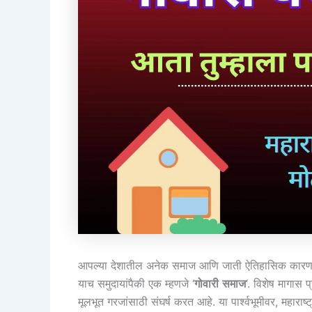
आपल्या देशातील अनेक समाज आणि जाती ऐतिहासिक कारणांम
याच समुदायांपैकी एक म्हणजे ‘
गोवारी
समाज
‘. विशेष मागास प्
मूलभूत गरजांसाठी संघर्ष करत आहे. या पार्श्वभूमीवर, महाराष