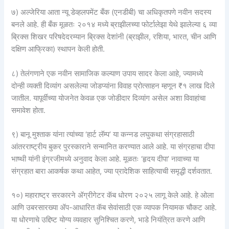
७) अल्जेरिया आता न्यू डेव्हलपमेंट बँक (एनडीबी) चा अधिकृतपणे नवीन सदस्य
बनले आहे. ही बँक मूळतः २०१४ मध्ये ब्राझीलच्या फोर्टालेझा येथे झालेल्या ६ व्या
ब्रिक्स शिखर परिषदेदरम्यान ब्रिक्स देशांनी (ब्राझील, रशिया, भारत, चीन आणि
दक्षिण आफ्रिका) स्थापन केली होती.
८) तेलंगणाने एक नवीन सामाजिक कल्याण उपाय सादर केला आहे, ज्यामध्ये
दोन्ही व्यक्ती दिव्यांग असलेल्या जोडप्यांना विवाह प्रोत्साहन म्हणून ₹१ लाख दिले
जातील. यापूर्वीच्या योजनेत केवळ एक जोडीदार दिव्यांग असेल अशा विवाहांचा
समावेश होता.
९) बानू मुश्ताक यांना त्यांच्या ‘हार्ट लॅम्प’ या कन्नड लघुकथा संग्रहासाठी
आंतरराष्ट्रीय बुकर पुरस्काराने सन्मानित करण्यात आले आहे. या संग्रहाचा दीपा
भाष्थी यांनी इंग्रजीमध्ये अनुवाद केला आहे. मूळतः ‘हृदय दीपा’ नावाच्या या
संग्रहात बारा आकर्षक कथा आहेत, ज्या प्रादेशिक साहित्याची समृद्धी दर्शवतात.
१०) महाराष्ट्र सरकारने ॲग्रीगेटर कॅब धोरण २०२५ लागू केले आहे. हे ओला
आणि उबरसारख्या ॲप-आधारित कॅब सेवांसाठी एक व्यापक नियामक चौकट आहे.
या धोरणाचे उद्दिष्ट योग्य व्यवहार सुनिश्चित करणे, भाडे नियंत्रित करणे आणि