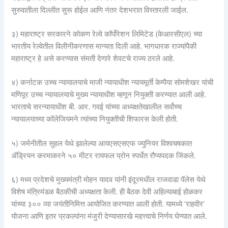
सुरुवातीला दिल्लीत सुरू होईल आणि नंतर देशभरात विस्तारली जाईल.
३) महाराष्ट्र सरकारने कोकण रेल्वे कॉर्पोरेशन लिमिटेड (केआरसीएल) च्या
भारतीय रेल्वेतील विलीनीकरणास मान्यता दिली आहे. भागधारक राज्यांपैकी
महाराष्ट्र हे असे करण्यास संमती देणारे शेवटचे राज्य ठरले आहे.
४) कर्नाटक उच्च न्यायालयाचे माजी न्यायाधीश न्यायमूर्ती केम्पैया सोमशेखर यांची
मणिपूर उच्च न्यायालयाचे मुख्य न्यायाधीश म्हणून नियुक्ती करण्यात आली आहे.
भारताचे सरन्यायाधीश बी. आर. गवई यांच्या अध्यक्षतेखालील सर्वोच्च
न्यायालयाच्या कॉलेजियमने त्यांच्या नियुक्तीची शिफारस केली होती.
५) जर्मनीतील सुहल येथे झालेल्या आयएसएसएफ ज्युनियर विश्वचषकात
ॲड्रियन करमाकरने ५० मीटर रायफल प्रोन स्पर्धेत रौप्यपदक जिंकले.
६) मध्य प्रदेशचे मुख्यमंत्री मोहन यादव यांनी इंदूरमधील राजवाडा पॅलेस येथे
विशेष मंत्रिमंडळ बैठकीची अध्यक्षता केली. ही बैठक देवी अहिल्याबाई होळकर
यांच्या ३०० व्या जयंतीनिमित्त आयोजित करण्यात आली होती. यामध्ये ‘राहवीर’
योजना आणि इतर प्रकल्पांना मंजुरी देण्यासारखे महत्त्वाचे निर्णय घेण्यात आले.