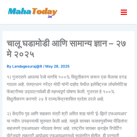
Skip
to
content
चालू घडामोडी आणि सामान्य ज्ञान – २७
मे २०२५
By
Landagesuraj@9
/
May 28, 2025
१) गुजरातने आपल्या रेल्वे मार्गांचे १००% विद्युतीकरण करून एक मैलाचा दगड
गाठला आहे. पंतप्रधान नरेंद्र मोदी यांनी दाहोद येथील इलेक्ट्रिक लोकोमोटिव्ह
फॅक्टरीच्या उद्घाटनावेळी ही महत्त्वपूर्ण घोषणा केली. गुजरात हे १००%
विद्युतीकरण करणारे २४ वे राज्य/केंद्रशासित प्रदेश ठरले आहे.
२) केंद्रीय गृह आणि सहकार मंत्री श्री अमित शाह यांनी ‘ई-झिरो एफआयआर’
या नवीन उपक्रमाची सुरुवात केली आहे. यामुळे सायबर फसवणुकीच्या पीडितांना
सहजपणे एफआयआर नोंदवता येणार आहे. राष्ट्रीय सायबर क्राईम रिपोर्टिंग
पोर्टलद्वारे तक्रारी आपोआप एफआयआरमध्ये रूपांतरित होतील. ही प्रणाली