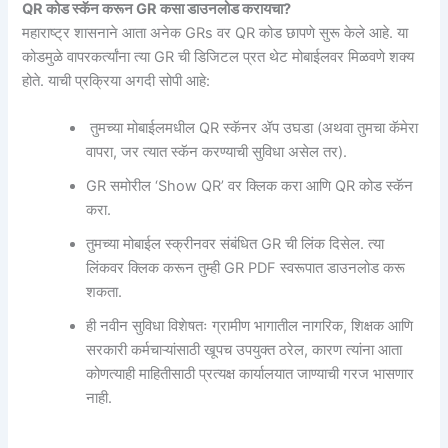
QR कोड स्कॅन करून GR कसा डाउनलोड करायचा?
महाराष्ट्र शासनाने आता अनेक GRs वर QR कोड छापणे सुरू केले आहे. या
कोडमुळे वापरकर्त्यांना त्या GR ची डिजिटल प्रत थेट मोबाईलवर मिळवणे शक्य
होते. याची प्रक्रिया अगदी सोपी आहे:
तुमच्या मोबाईलमधील QR स्कॅनर ॲप उघडा (अथवा तुमचा कॅमेरा
वापरा, जर त्यात स्कॅन करण्याची सुविधा असेल तर).
GR समोरील ‘Show QR’ वर क्लिक करा आणि QR कोड स्कॅन
करा.
तुमच्या मोबाईल स्क्रीनवर संबंधित GR ची लिंक दिसेल. त्या
लिंकवर क्लिक करून तुम्ही GR PDF स्वरूपात डाउनलोड करू
शकता.
ही नवीन सुविधा विशेषतः ग्रामीण भागातील नागरिक, शिक्षक आणि
सरकारी कर्मचाऱ्यांसाठी खूपच उपयुक्त ठरेल, कारण त्यांना आता
कोणत्याही माहितीसाठी प्रत्यक्ष कार्यालयात जाण्याची गरज भासणार
नाही.