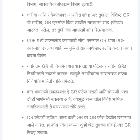
विभाग, सार्वजनिक बांधकाम विभाग इत्यादी.
तारीख आणि संकेतांकावर आधारित शोध: जर तुम्हाला विशिष्ट GR
ची तारीख, GR क्रमांक किंवा त्यातील महत्त्वाचा शब्द (कीवर्ड)
आठवत असेल, तर तुम्ही त्या आधारेही शोध घेऊ शकता.
PDF मध्ये डाउनलोड करण्याची सोय: प्रत्येक GR आता PDF
स्वरूपात उपलब्ध आहे, ज्यामुळे ते सहजपणे डाउनलोड करून जतन
करता येतात.
नवीनतम GR ची नियमित अद्ययावतता: या पोर्टलवर नवीन GRs
नियमितपणे टाकले जातात. त्यामुळे नागरिकांना शासनाच्या ताज्या
निर्णयांची माहिती त्वरित मिळते.
दोन भाषांमध्ये उपलब्धता: हे GR पोर्टल मराठी आणि इंग्रजी अशा
दोन्ही भाषांमध्ये उपलब्ध आहे, ज्यामुळे राज्यातील विविध भाषिक
नागरिकांसाठी ते वापरण्यास सोपे ठरते.
QR कोडची सुविधा: आता काही GR वर QR कोड देखील छापण्यात
आले आहेत. हा कोड स्कॅन करून तुम्ही थेट तुमच्या मोबाईलवर GR
मिळवू शकता.