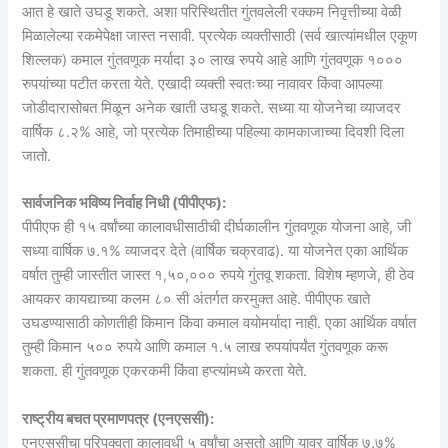
आत हे खाते उघडू शकते. अशा परिस्थितीत गुंतवलेली रक्कम निवृत्तीच्या वेळी
मिळालेल्या रकमेपेक्षा जास्त नसावी. प्रत्येक व्यक्तीसाठी (सर्व खात्यांमधील एकूण
शिल्लक) कमाल गुंतवणूक मर्यादा ३० लाख रुपये आहे आणि गुंतवणूक १०००
रुपयांच्या पटीत करता येते. एखादी व्यक्ती स्वतःच्या नावावर किंवा आपल्या
जोडीदारासोबत मिळून अनेक खाती उघडू शकते. सध्या या योजनेचा व्याजदर
वार्षिक ८.२% आहे, जो प्रत्येक तिमाहीच्या पहिल्या कामकाजाच्या दिवशी दिला
जातो.
सार्वजनिक भविष्य निर्वाह निधी (पीपीएफ):
पीपीएफ ही १५ वर्षांच्या कालावधीसाठीची दीर्घकालीन गुंतवणूक योजना आहे, जी
सध्या वार्षिक ७.१% व्याजदर देते (वार्षिक चक्रवाढ). या योजनेत एका आर्थिक
वर्षात तुम्ही जास्तीत जास्त १,५०,००० रुपये गुंतवू शकता. विशेष म्हणजे, ही ठेव
आयकर कायद्याच्या कलम ८० सी अंतर्गत करमुक्त आहे. पीपीएफ खाते
उघडण्यासाठी कोणतीही किमान किंवा कमाल वयोमर्यादा नाही. एका आर्थिक वर्षात
तुम्ही किमान ५०० रुपये आणि कमाल १.५ लाख रुपयांपर्यंत गुंतवणूक करू
शकता. ही गुंतवणूक एकरकमी किंवा हप्त्यांमध्ये करता येते.
राष्ट्रीय बचत प्रमाणपत्र (एनएससी):
एनएससीचा परिपक्वता कालावधी ५ वर्षांचा असतो आणि यावर वार्षिक ७.७%