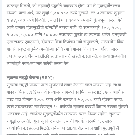
व्याजदर मिळतो, जो सहामाही पद्धतीने चक्रवाढ होतो, पण तो मुदतपूर्तीनंतरच
मिळतो. याचा अर्थ, जर तुम्ही १,००,००० रुपये गुंतवले, तर ५ वर्षांनंतर तुम्हाला
१,४४,९०३ रुपये मिळतील. यात किमान १००० रुपयांची गुंतवणूक करता येते
आणि कमाल गुंतवणुकीची कोणतीही मर्यादा नाही. ही प्रमाणपत्रे १००, ५००,
१,०००, ५,००० आणि १०,००० रुपयांच्या मूल्यांमध्ये उपलब्ध आहेत. एनएससी
प्रमाणपत्र एकट्याने, दोघांच्या किंवा तिघांच्या नावे संयुक्तपणे, अल्पवयीन किंवा
मानसिकदृष्ट्या दुर्बळ व्यक्तीच्या वतीने त्याचे पालक किंवा १० वर्षांपेक्षा जास्त
वयाच्या अल्पवयीन व्यक्तीद्वारे स्वतःच्या नावे खरेदी करता येते. वयाच्या अल्पवयीन
व्यक्तीद्वारे स्वतःच्या नावे खरेदी करता येते.
सुकन्या समृद्धी योजना (SSY):
सुकन्या समृद्धी योजना खास मुलींसाठी तयार केलेली बचत योजना आहे. सध्या
यावर वार्षिक ८.२% आकर्षक व्याजदर मिळतो (वार्षिक चक्रवाढ). एका आर्थिक
वर्षात यात किमान १००० रुपये आणि कमाल १,५०,००० रुपये गुंतवता येतात.
खाते उघडल्याच्या तारखेपासून १५ वर्षांपर्यंत तुम्हाला दरवर्षी किमान रक्कम गुंतवणे
आवश्यक आहे. त्यानंतर मुदतपूर्तीपर्यंत खात्यावर व्याज मिळत राहील. सुकन्या
समृद्धी खात्यातील गुंतवणुकीवर कलम ८० सी अंतर्गत दरवर्षी १.५ लाख
रुपयांपर्यंत करसवलत मिळते. तसेच, या खात्यावरील व्याज आणि मुदतपूर्तीची