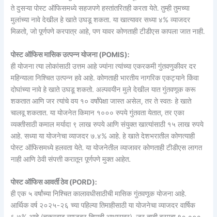
ते दुसऱ्या पोस्ट ऑफिसमध्ये सहजपणे हस्तांतरितही करता येते. तुम्ही तुमच्या
मुलांच्या नावे देखील हे खाते उघडू शकता. या खात्यावर सध्या ४% व्याजदर
मिळतो, जो पूर्णपणे करपात्र आहे, पण यावर कोणताही टीडीएस कापला जात नाही.
पोस्ट ऑफिस मासिक उत्पन्न योजना (POMIS):
ही योजना त्या लोकांसाठी उत्तम आहे ज्यांना त्यांच्या एकरकमी गुंतवणुकीवर दर
महिन्याला निश्चित उत्पन्न हवे आहे. कोणताही भारतीय नागरिक एकट्याने किंवा
दोघांच्या नावे हे खाते उघडू शकतो. अल्पवयीन मुले देखील यात गुंतवणूक करू
शकतात आणि जर त्यांचे वय १० वर्षांपेक्षा जास्त असेल, तर ते स्वतः हे खाते
चालवू शकतात. या योजनेत किमान १००० रुपये गुंतवता येतात, तर एका
व्यक्तीसाठी कमाल मर्यादा ९ लाख रुपये आणि संयुक्त खात्यांसाठी १५ लाख रुपये
आहे. सध्या या योजनेचा व्याजदर ७.४% आहे. हे खाते देशभरातील कोणत्याही
पोस्ट ऑफिसमध्ये हलवता येते. या योजनेतील व्याजावर कोणताही टीडीएस लागत
नाही आणि ठेवी संपत्ती करातून पूर्णपणे मुक्त आहेत.
पोस्ट ऑफिस आवर्ती ठेव (PORD):
ही एक ५ वर्षांच्या निश्चित कालावधीसाठीची मासिक गुंतवणूक योजना आहे.
आर्थिक वर्ष २०२५-२६ च्या पहिल्या तिमाहीसाठी या योजनेचा व्याजदर वार्षिक