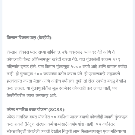
किसान विकास पत्र (केव्हीपी):
किसान विकास पत्र सध्या वार्षिक ७.५% चक्रवाढ व्याजदर देते आणि ते
कोणत्याही पोस्ट ऑफिसमधून खरेदी करता येते. यात गुंतवलेली रक्कम ११९
महिन्यांत दुप्पट होते. यात किमान गुंतवणूक १००० रुपये आहे आणि कमाल मर्यादा
नाही. ही गुंतवणूक १०० रुपयांच्या पटीत करता येते. ही प्रमाणपत्रे सहजपणे
हस्तांतरित करता येतात आणि अडीच वर्षांनंतर तुम्ही ती रोख रकमेत बदलू देखील
करू शकता. या गुंतवणुकीतील मूळ रकमेवर कोणताही कर लागत नाही, पण
केव्हीपीवरील व्याज करपात्र आहे.
ज्येष्ठ नागरिक बचत योजना (SCSS):
ज्येष्ठ नागरिक बचत योजनेत ५० वर्षांपेक्षा जास्त वयाची कोणतीही व्यक्ती गुंतवणूक
करू शकते (निवृत्त संरक्षण कर्मचाऱ्यांसाठी वयोमर्यादा नाही). ५५ वर्षांनंतर
स्वेच्छानिवृत्ती घेतलेली व्यक्ती देखील निवृत्ती लाभ मिळाल्यापासून एका महिन्याच्या