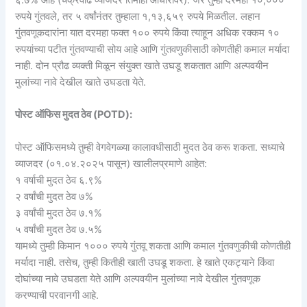
६.७% आहे (चक्रवाढ व्याजदर तिमाही आधारावर). जर तुम्ही दरमहा १०,०००
रुपये गुंतवले, तर ५ वर्षांनंतर तुम्हाला १,१३,६५९ रुपये मिळतील. लहान
गुंतवणूकदारांना यात दरमहा फक्त १०० रुपये किंवा त्याहून अधिक रक्कम १०
रुपयांच्या पटीत गुंतवण्याची सोय आहे आणि गुंतवणुकीसाठी कोणतीही कमाल मर्यादा
नाही. दोन प्रौढ व्यक्ती मिळून संयुक्त खाते उघडू शकतात आणि अल्पवयीन
मुलांच्या नावे देखील खाते उघडता येते.
पोस्ट ऑफिस मुदत ठेव (POTD):
पोस्ट ऑफिसमध्ये तुम्ही वेगवेगळ्या कालावधीसाठी मुदत ठेव करू शकता. सध्याचे
व्याजदर (०१.०४.२०२५ पासून) खालीलप्रमाणे आहेत:
१ वर्षाची मुदत ठेव ६.९%
२ वर्षांची मुदत ठेव ७%
३ वर्षांची मुदत ठेव ७.१%
५ वर्षांची मुदत ठेव ७.५%
यामध्ये तुम्ही किमान १००० रुपये गुंतवू शकता आणि कमाल गुंतवणुकीची कोणतीही
मर्यादा नाही. तसेच, तुम्ही कितीही खाती उघडू शकता. हे खाते एकट्याने किंवा
दोघांच्या नावे उघडता येते आणि अल्पवयीन मुलांच्या नावे देखील गुंतवणूक
करण्याची परवानगी आहे.